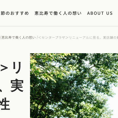
季節のおすすめ
恵比寿で働く人の想い
ABOUT US
/
/
＜センタープラザ＞リニューアルに見る、実店舗の
恵比寿で働く人の想い
＞リ
、実
性