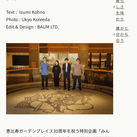
寿ら
しさ
Text : Izumi Kohno
を味
Photo : Ukyo Koreeda
わう
Edit & Design : BAUM LTD.
誰かと
分かち
合う
恵比寿ガーデンプレイス30周年を祝う特別企画「みん