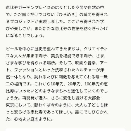
恵比寿ガーデンプレイスの広々とした空間や自然の中
で、ただ働くだけではない『ひらめき』の瞬間を得られ
るプロジェクトが実現しました。ここから得られた学
びや楽しさが、また新たな恵比寿の物語を紡ぐきっかけ
になることでしょう。
ビールを中心に歴史を重ねてきたまちは、クリエイティ
ブな人々が集まる場所、美食を堪能できる場所、さま
ざまな学びを得られる場所。そして、映画や音楽、アー
ト、ファッションといった洗練されたカルチャーが渾
然一体となり、訪れるたびに刺激を与えてくれる唯一無
二の場所です。これから10年先、20年先、100年先の恵
比寿はいったいどのようなまちへと進化していくのでし
ょうか。再開発が進み、さらに変化し続ける大都会・
東京において、願わくば今のように、大人も子どももほ
っと安らげる恵比寿であってほしい。誰にでもひらかれ
た、心地よい庭のように。