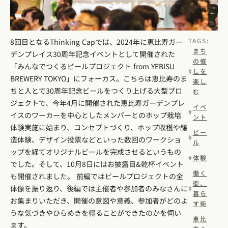
TAGS:
8回目となるThinking Capでは、2024年に恵比寿ガー
まち
デンプレイス30周年記念イベントとして開催された
の催
「みんなでつくるビールプロジェクト from YEBISU
しを
BREWERY TOKYO」にフォーカス。こちらは恵比寿のま
楽し
ちと人とで30周年記念ビールをつくり上げる大型プロ
む
ジェクトで、今年4月に開催された恵比寿ガーデンプレ
イベ
イスのワーカーを中心としたメンバーとのホップ栽培
ント
体験実施に始まり、コンセプトづくり、ホップ収穫や醸
ビー
造体験、デザイン投票などといった数回のワークショ
ル
ップを経てオリジナルビールを完成させるというもの
体験
でした。そして、10月8日にはお披露目&乾杯イベント
働く
も開催されました。 前編ではビールプロジェクトの全
街、
体像を振り返り、後編では主催者や参加者のみなさんに
暮ら
お集まりいただき、開催の意図や意義、参加者がどのよ
す街
うな気づきやひらめきを得ることができたのかを伺い
恵比
ます。