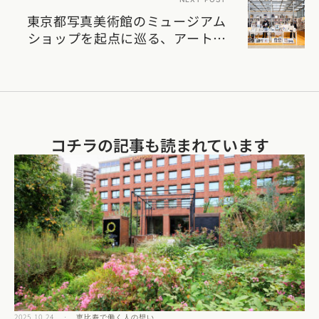
東京都写真美術館のミュージアム
ショップを起点に巡る、アートな
まち・恵比寿／NADiff BAITEN
コチラの記事も読まれています​
2025.10.24
·
恵比寿で働く人の想い