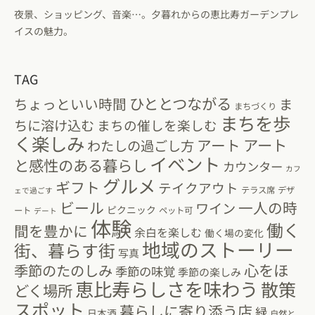
夜景、ショッピング、音楽…。夕暮れからの恵比寿ガーデンプレ
イスの魅力。
TAG
ひととつながる
ちょっといい時間
ま
まちづくり
まちを歩
ちに溶け込む
まちの催しを楽しむ
く楽しみ
アート
アート
わたしの過ごし方
イベント
と感性のある暮らし
カウンター
カフ
グルメ
ギフト
テイクアウト
テラス席
デザ
ェで過ごす
ビール
一人の時
ワイン
ピクニック
ート
ペット可
デート
体験
働く
間を豊かに
余白を楽しむ
働く場の変化
地域のストーリー
街、暮らす街
写真
心をほ
季節のたのしみ
季節の味覚
季節の楽しみ
恵比寿らしさを味わう
散策
どく場所
スポット
暮らしに寄り添う店
緑
日本酒
自然と