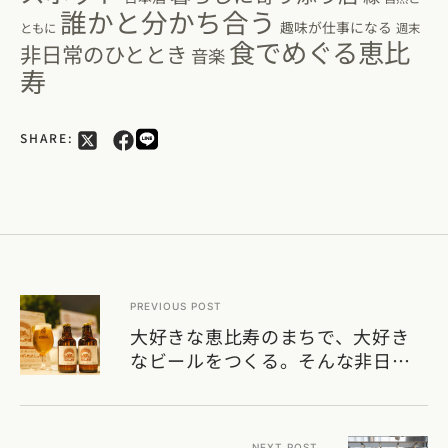
誰かと分かち合う
趣味が仕事になる
ともに
週末
食でめぐる恵比
非日常のひととき
音楽
寿
SHARE:
PREVIOUS POST
大好きな恵比寿のまちで、大好き
なビールをつくる。そんな非日常
の体験がもっとまちを深く知るき
っかけに【前編】
NEXT POST