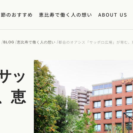
季節のおすすめ
恵比寿で働く人の想い
ABOUT US
/
/
/
都会のオアシス「サッポロ広場」が育む、
E
BLOG
恵比寿で働く人の想い
サッ
、恵