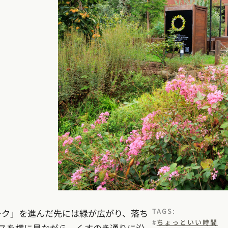
TAGS:
ーク」を進んだ先には緑が広がり、落ち
ちょっといい時間
スを横に見ながら、くすのき通りに沿