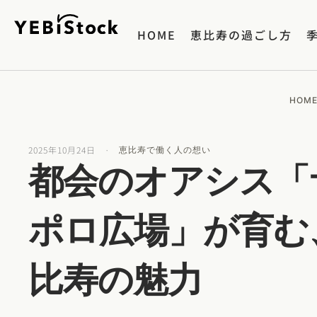
HOME
恵比寿の過ごし方
HOM
2025年10月24日
·
恵比寿で働く人の想い
都会のオアシス「
ポロ広場」が育む
比寿の魅力