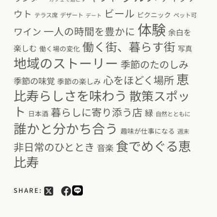
ビール
ウト
ピクニック
テラス席
デザート
ペット可
デート
体験
一人の時間を豊かに
ワイン
余白を
働く街、暮らす街
楽しむ
写真
働く場の変化
地域のストーリー
季節のたのしみ
恵
心をほどく場所
季節の味覚
季節の楽しみ
比寿らしさを味わう
散策スポッ
ト
暮らしに寄り添う店
緑
日本酒
自然とともに
誰かと分かち合う
趣味が仕事になる
週末
食でめぐる恵
非日常のひととき
音楽
比寿
SHARE: