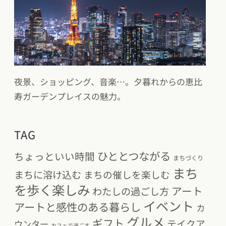
夜景、ショッピング、音楽…。夕暮れからの恵比
寿ガーデンプレイスの魅力。
TAG
ひととつながる
ちょっといい時間
まちづくり
まち
まちに溶け込む
まちの催しを楽しむ
を歩く楽しみ
アート
わたしの過ごし方
イベント
アートと感性のある暮らし
カ
グルメ
ギフト
テイクア
ウンター
カフェで過ごす