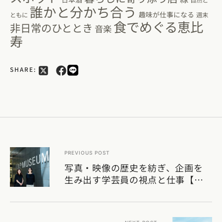
誰かと分かち合う
趣味が仕事になる
ともに
週末
食でめぐる恵比
非日常のひととき
音楽
寿
SHARE:
PREVIOUS POST
写真・映像の歴史を紡ぎ、企画を
生み出す学芸員の視点と仕事【前
編】