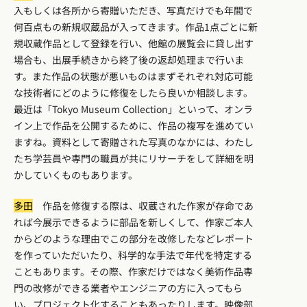
入もしくは各所から寄贈いただき、写真だけでも年間で
何百点もの新規収蔵品が入ってきます。作品1点ごとに新
規収蔵作品として登録を行い、他館の展覧会に貸し出す
場合も、出展手続きから終了後の返却処理まで行いま
す。また作品の状態が悪いものはまずそれぞれ対応可能
な技術者にどのように修復をしたら良いか相談します。
最近は「Tokyo Museum Collection」といって、オンラ
イン上で作品を公開するために、作品の複写を進めてい
ますね。資料として寄贈された写真のなかには、わたし
たち学芸員や専門の職員が共にリサーチをして詳細を明
かしていくものもあります。
多田
作品を修復する際は、収蔵された作家が存命であ
れば今展示できるように部品を新しくして、作家ご本人
からどのような理由でこの部分を改修したなどレポート
を作っていただいたり、科学的な手法で年代を特定する
こともあります。その際、作家だけではなく美術作品専
門の改修ができる業者やエンジニアの方に入ってもら
い、プロジェクト化することもあったりします。映像部