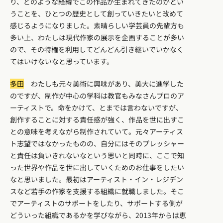
り、どのような経緯でこの作品が生まれてきたのかとい
うことを、ひとつの歴史として創っていきたいと改めて
感じるようになりました。素晴らしい学芸員の先輩方も
多い上、わたしは現代作家の展示を企画することが多い
ので、その特権を利用してどんどん引き継いでいかなく
てはいけないなと思っています。
多田
わたしも元々美術に興味があり、美大に進学した
のですが、制作が中心の学科は教官もみなさんプロのア
ーティストで。命をかけて、とまでは言わないですが、
創作することに対する責任感が強く、作品を世に出すこ
との意味を考えながら制作されていて。元々アーティス
ト志望ではなかったものの、自分にはそのプレッシャー
と責任は負いきれないなという思いと同時に、ここで知
った世界や作品を世に出していくためのお仕事をしたい
なと思いました。最初はアーティスト・イン・レジデン
スなど若手の作家を支援する組織に就職しました。そこ
でアーティストのサポートをしたり、サポートする側が
どういった組織であるかを学びながら、2013年からは恵