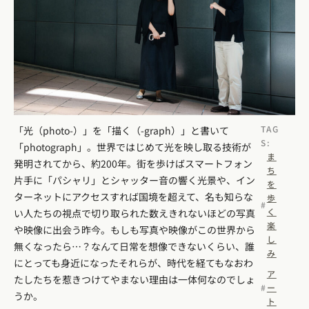
TAG
「光（photo-）」を「描く（-graph）」と書いて
S:
「photograph」。世界ではじめて光を映し取る技術が
ま
発明されてから、約200年。街を歩けばスマートフォン
ち
片手に「パシャリ」とシャッター音の響く光景や、イン
を
ターネットにアクセスすれば国境を超えて、名も知らな
歩
く
い人たちの視点で切り取られた数えきれないほどの写真
楽
や映像に出会う昨今。もしも写真や映像がこの世界から
し
無くなったら…？なんて日常を想像できないくらい、誰
み
にとっても身近になったそれらが、時代を経てもなおわ
ア
たしたちを惹きつけてやまない理由は一体何なのでしょ
ー
うか。
ト