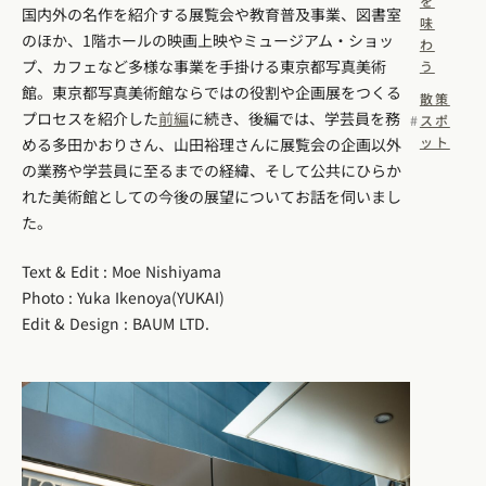
を
国内外の名作を紹介する展覧会や教育普及事業、図書室
味
のほか、1階ホールの映画上映やミュージアム・ショッ
わ
プ、カフェなど多様な事業を手掛ける東京都写真美術
う
館。東京都写真美術館ならではの役割や企画展をつくる
散策
プロセスを紹介した
前編
に続き、後編では、学芸員を務
スポ
ット
める多田かおりさん、山田裕理さんに展覧会の企画以外
の業務や学芸員に至るまでの経緯、そして公共にひらか
れた美術館としての今後の展望についてお話を伺いまし
た。
Text & Edit : Moe Nishiyama
Photo : Yuka Ikenoya(YUKAI)
Edit & Design : BAUM LTD.