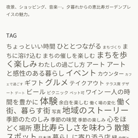
夜景、ショッピング、音楽…。夕暮れからの恵比寿ガーデンプレ
イスの魅力。
TAG
ひととつながる
ちょっといい時間
ま
まちづくり
まちを歩
ちに溶け込む
まちの催しを楽しむ
く楽しみ
アート
アート
わたしの過ごし方
イベント
と感性のある暮らし
カウンター
カフ
グルメ
ギフト
テイクアウト
テラス席
デザ
ェで過ごす
ビール
一人の時
ワイン
ピクニック
ート
ペット可
デート
体験
働く
間を豊かに
余白を楽しむ
働く場の変化
地域のストーリー
街、暮らす街
写真
心をほ
季節のたのしみ
季節の味覚
季節の楽しみ
恵比寿らしさを味わう
散策
どく場所
スポット
暮らしに寄り添う店
緑
日本酒
自然と