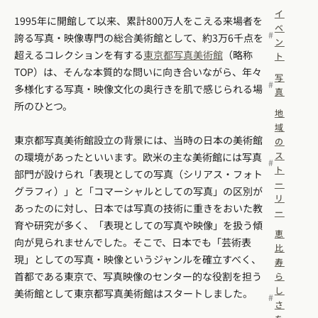
イ
1995年に開館して以来、累計800万人をこえる来場者を
ベ
誇る写真・映像専門の総合美術館として、約3万6千点を
ン
超えるコレクションを有する
東京都写真美術館
（略称
ト
TOP）は、そんな本質的な問いに向き合いながら、年々
写
多様化する写真・映像文化の奥行きを肌で感じられる場
真
所のひとつ。
地
域
東京都写真美術館設立の背景には、当時の日本の美術館
の
ス
の環境があったといいます。欧米の主な美術館には写真
ト
部門が設けられ「表現としての写真（シリアス・フォト
ー
グラフィ）」と「コマーシャルとしての写真」の区別が
リ
あったのに対し、日本では写真の技術に重きをおいた教
ー
育や研究が多く、「表現としての写真や映像」を扱う傾
恵
向が見られませんでした。そこで、日本でも「芸術表
比
現」としての写真・映像というジャンルを確立すべく、
寿
首都である東京で、写真映像のセンター的な役割を担う
ら
し
美術館として東京都写真美術館はスタートしました。
さ