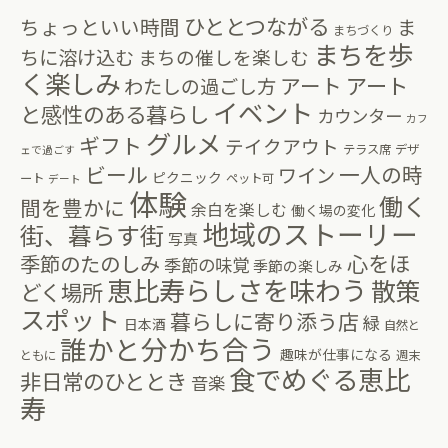
ひととつながる
ちょっといい時間
ま
まちづくり
まちを歩
ちに溶け込む
まちの催しを楽しむ
く楽しみ
アート
アート
わたしの過ごし方
イベント
と感性のある暮らし
カウンター
カフ
グルメ
ギフト
テイクアウト
テラス席
デザ
ェで過ごす
ビール
一人の時
ワイン
ピクニック
ート
ペット可
デート
体験
働く
間を豊かに
余白を楽しむ
働く場の変化
地域のストーリー
街、暮らす街
写真
心をほ
季節のたのしみ
季節の味覚
季節の楽しみ
恵比寿らしさを味わう
散策
どく場所
スポット
暮らしに寄り添う店
緑
日本酒
自然と
誰かと分かち合う
趣味が仕事になる
ともに
週末
食でめぐる恵比
非日常のひととき
音楽
寿