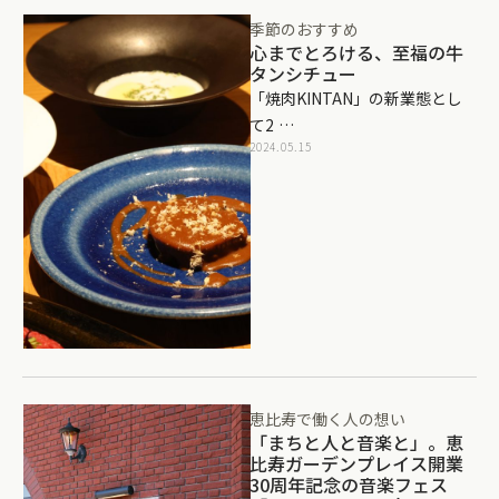
季節のおすすめ
心までとろける、至福の牛
タンシチュー
「焼肉KINTAN」の新業態とし
て2 …
2024.05.15
恵比寿で働く人の想い
「まちと人と音楽と」。恵
比寿ガーデンプレイス開業
30周年記念の音楽フェス