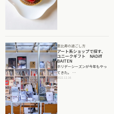
恵比寿の過ごし方
アート系ショップで探す、
ユニークギフト NADiff
BAITEN
ホリデーシーズンが今年もやっ
てきた。 …
2022.12.16