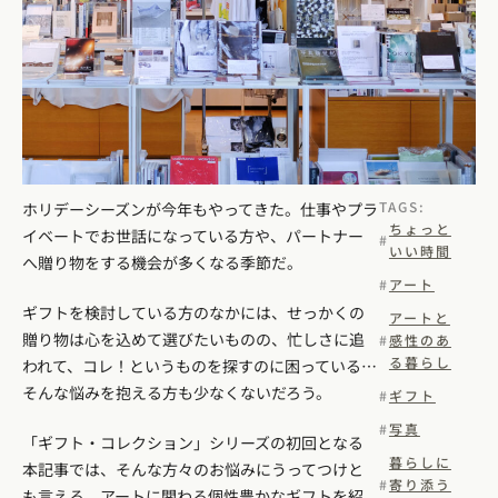
TAGS:
ホリデーシーズンが今年もやってきた。仕事やプラ
ちょっと
イベートでお世話になっている方や、パートナー
いい時間
へ贈り物をする機会が多くなる季節だ。
アート
ギフトを検討している方のなかには、せっかくの
アートと
贈り物は心を込めて選びたいものの、忙しさに追
感性のあ
る暮らし
われて、コレ！というものを探すのに困っている…
そんな悩みを抱える方も少なくないだろう。
ギフト
写真
「ギフト・コレクション」シリーズの初回となる
暮らしに
本記事では、そんな方々のお悩みにうってつけと
寄り添う
も言える、アートに関わる個性豊かなギフトを紹