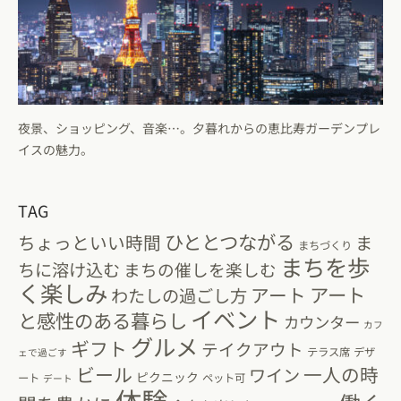
夜景、ショッピング、音楽…。夕暮れからの恵比寿ガーデンプレ
イスの魅力。
TAG
ひととつながる
ちょっといい時間
ま
まちづくり
まちを歩
ちに溶け込む
まちの催しを楽しむ
く楽しみ
アート
アート
わたしの過ごし方
イベント
と感性のある暮らし
カウンター
カフ
グルメ
ギフト
テイクアウト
テラス席
デザ
ェで過ごす
ビール
一人の時
ワイン
ピクニック
ート
ペット可
デート
体験