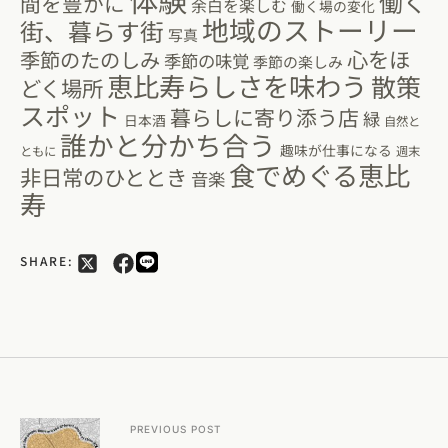
働く
間を豊かに
余白を楽しむ
働く場の変化
地域のストーリー
街、暮らす街
写真
心をほ
季節のたのしみ
季節の味覚
季節の楽しみ
恵比寿らしさを味わう
散策
どく場所
スポット
暮らしに寄り添う店
緑
日本酒
自然と
誰かと分かち合う
趣味が仕事になる
ともに
週末
食でめぐる恵比
非日常のひととき
音楽
寿
SHARE:
PREVIOUS POST