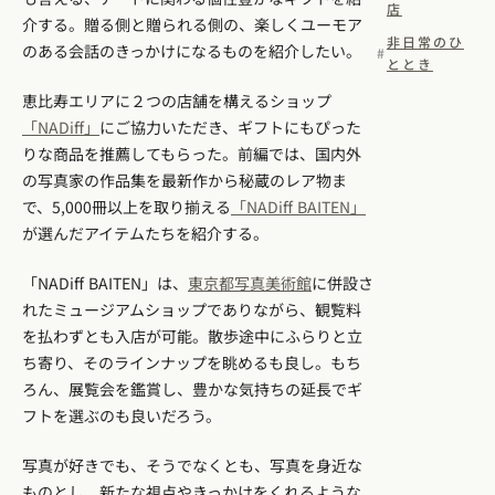
店
介する。贈る側と贈られる側の、楽しくユーモア
非日常のひ
のある会話のきっかけになるものを紹介したい。
ととき
恵比寿エリアに２つの店舗を構えるショップ
「
NADiff
」
にご協力いただき、ギフトにもぴった
りな商品を推薦してもらった。前編では、国内外
の写真家の作品集を最新作から秘蔵のレア物ま
で、5,000冊以上を取り揃える
「
NADiff BAITEN
」
が選んだアイテムたちを紹介する。
「NADiff BAITEN」は、
東京都写真美術館
に併設さ
れたミュージアムショップでありながら、観覧料
を払わずとも入店が可能。散歩途中にふらりと立
ち寄り、そのラインナップを眺めるも良し。もち
ろん、展覧会を鑑賞し、豊かな気持ちの延長でギ
フトを選ぶのも良いだろう。
写真が好きでも、そうでなくとも、写真を身近な
ものとし、新たな視点やきっかけをくれるような