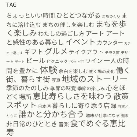
TAG
ひととつながる
ちょっといい時間
ま
まちづくり
まちを歩
ちに溶け込む
まちの催しを楽しむ
く楽しみ
アート
アート
わたしの過ごし方
イベント
と感性のある暮らし
カウンター
カフ
グルメ
ギフト
テイクアウト
テラス席
デザ
ェで過ごす
ビール
一人の時
ワイン
ピクニック
ート
ペット可
デート
体験
働く
間を豊かに
余白を楽しむ
働く場の変化
地域のストーリー
街、暮らす街
写真
心をほ
季節のたのしみ
季節の味覚
季節の楽しみ
恵比寿らしさを味わう
散策
どく場所
スポット
暮らしに寄り添う店
緑
日本酒
自然と
誰かと分かち合う
趣味が仕事になる
ともに
週末
食でめぐる恵比
非日常のひととき
音楽
寿