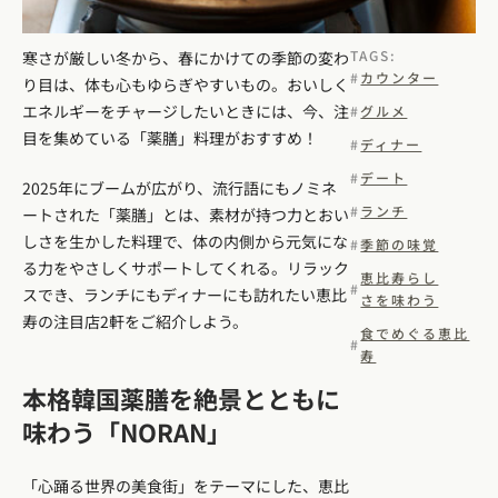
TAGS:
寒さが厳しい冬から、春にかけての季節の変わ
カウンター
り目は、体も心もゆらぎやすいもの。おいしく
エネルギーをチャージしたいときには、今、注
グルメ
目を集めている「薬膳」料理がおすすめ！
ディナー
デート
2025年にブームが広がり、流行語にもノミネ
ランチ
ートされた「薬膳」とは、素材が持つ力とおい
しさを生かした料理で、体の内側から元気にな
季節の味覚
る力をやさしくサポートしてくれる。リラック
恵比寿らし
スでき、ランチにもディナーにも訪れたい恵比
さを味わう
寿の注目店2軒をご紹介しよう。
食でめぐる恵比
寿
本格韓国薬膳を絶景とともに
味わう「NORAN」
「心踊る世界の美食街」をテーマにした、恵比