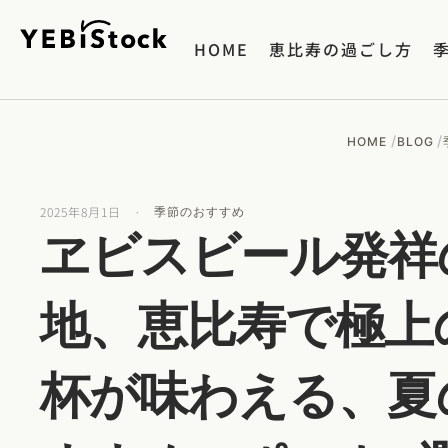
HOME
恵比寿の過ごし方
/
/
HOME
BLOG
2025年8月1日
·
季節のおすすめ
ヱビスビール発祥
地、恵比寿で極上
杯が味わえる、夏