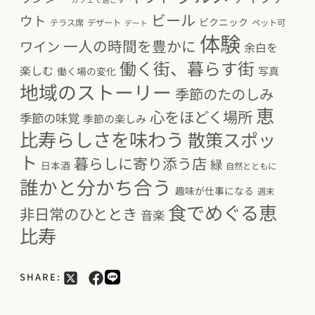
ビール
ウト
ピクニック
テラス席
デザート
ペット可
デート
体験
一人の時間を豊かに
ワイン
余白を
働く街、暮らす街
楽しむ
写真
働く場の変化
地域のストーリー
季節のたのしみ
恵
心をほどく場所
季節の味覚
季節の楽しみ
比寿らしさを味わう
散策スポッ
ト
暮らしに寄り添う店
緑
日本酒
自然とともに
誰かと分かち合う
趣味が仕事になる
週末
食でめぐる恵
非日常のひととき
音楽
比寿
SHARE: