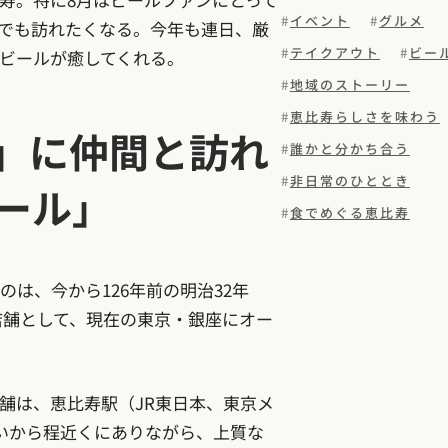
イベント
グルメ
でも訪れたくなる。今年も連日、厳
テイクアウト
ビー
ビールが癒してくれる。
地域のストーリー
恵比寿らしさを味わう
日」に仲間と訪れ
誰かと分かち合う
非日常のひととき
ール」
食でめぐる恵比寿
は、今から126年前の明治32年
ン店舗として、現在の東京・銀座にオー
舗は、恵比寿駅（JR東日本、東京メ
いから程近くにありながら、上質な