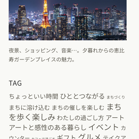
夜景、ショッピング、音楽…。夕暮れからの恵比
寿ガーデンプレイスの魅力。
TAG
ひととつながる
ちょっといい時間
まちづくり
まち
まちに溶け込む
まちの催しを楽しむ
を歩く楽しみ
アート
わたしの過ごし方
イベント
アートと感性のある暮らし
カ
グルメ
ギフト
テイクア
ウンター
カフェで過ごす