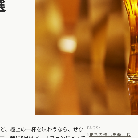
選
TAGS:
ど、極上の一杯を味わうなら、ぜひ
まちの催しを楽しむ
寿。特に8月はビールファンにとって