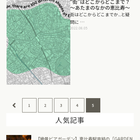
“街”はどこからどこまで？
～あたまのなかの恵比寿～
街はどこからどこまでか...と疑
問に …
2022.08.05
1
2
3
4
5
人気記事
【絶景ビアガーデン】恵比寿駅直結の「GARDEN