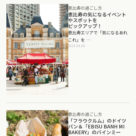
恵比寿の過ごし方
恵比寿の気になるイベント
やスポットを
ピックアップ！
恵比寿エリアで「気になるあれ
これ」を …
2023.04.04
恵比寿の過ごし方
「フラウクルム」のドイツ
パン＆「EBISU BANH MI
BAKERY」のバインミー