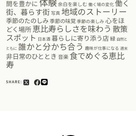
体験
働く
間を豊かに
余白を楽しむ
働く場の変化
地域のストーリー
街、暮らす街
写真
心をほ
季節のたのしみ
季節の味覚
季節の楽しみ
恵比寿らしさを味わう
散策
どく場所
スポット
暮らしに寄り添う店
緑
日本酒
自然と
誰かと分かち合う
趣味が仕事になる
ともに
週末
食でめぐる恵比
非日常のひととき
音楽
寿
SHARE: