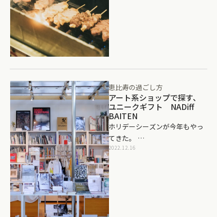
恵比寿の過ごし方
アート系ショップで探す、
ユニークギフト NADiff
BAITEN
ホリデーシーズンが今年もやっ
てきた。 …
2022.12.16