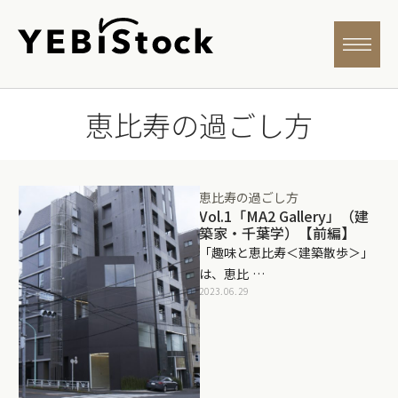
恵比寿の過ごし方
恵比寿の過ごし方
Vol.1「MA2 Gallery」（建
築家・千葉学）【前編】
「趣味と恵比寿＜建築散歩＞」
は、恵比 …
2023.06.29