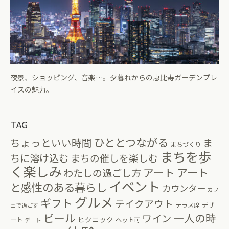
夜景、ショッピング、音楽…。夕暮れからの恵比寿ガーデンプレ
イスの魅力。
TAG
ひととつながる
ちょっといい時間
ま
まちづくり
まちを歩
ちに溶け込む
まちの催しを楽しむ
く楽しみ
アート
アート
わたしの過ごし方
イベント
と感性のある暮らし
カウンター
カフ
グルメ
ギフト
テイクアウト
テラス席
デザ
ェで過ごす
ビール
一人の時
ワイン
ピクニック
ート
ペット可
デート