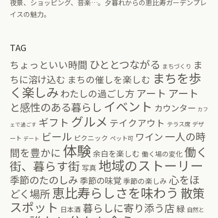
夜景、ショッピング、音楽…。夕暮れからの恵比寿ガーデンプレ
イスの魅力。
TAG
ひととつながる
ちょっといい時間
ま
まちづくり
まちを歩
ちに溶け込む
まちの催しを楽しむ
く楽しみ
アート
アート
わたしの過ごし方
イベント
と感性のある暮らし
カウンター
カフ
グルメ
ギフト
テイクアウト
テラス席
デザ
ェで過ごす
ビール
一人の時
ワイン
ピクニック
ート
ペット可
デート
体験
働く
間を豊かに
余白を楽しむ
働く場の変化
地域のストーリー
街、暮らす街
写真
心をほ
季節のたのしみ
季節の味覚
季節の楽しみ
恵比寿らしさを味わう
散策
どく場所
スポット
暮らしに寄り添う店
緑
日本酒
自然と