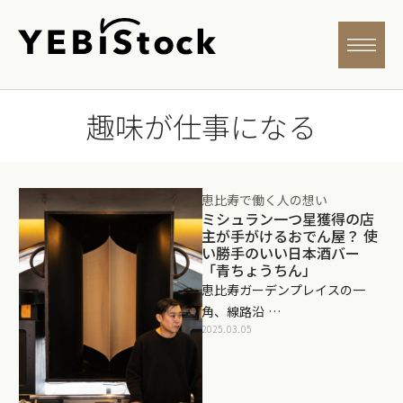
趣味が仕事になる
恵比寿で働く人の想い
ミシュラン一つ星獲得の店
主が手がけるおでん屋？ 使
い勝手のいい日本酒バー
「青ちょうちん」
恵比寿ガーデンプレイスの一
角、線路沿 …
2025.03.05