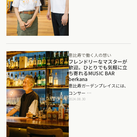
恵比寿で働く人の想い
フレンドリーなマスターが
歓迎。ひとりでも気軽に立
ち寄れるMUSIC BAR
berkana
恵比寿ガーデンプレイスには、
コンサー …
2024.08.30