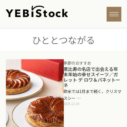
ひととつながる
季節のおすすめ
恵比寿の名店で出会える年
末年始の幸せスイーツ／ガ
レット デ ロワ＆パネットー
ネ
欧米では1月まで続く、クリスマ
スシー …
2025.12.19