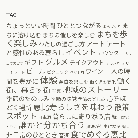
TAG
ひととつながる
ちょっといい時間
ま
まちづくり
まちを歩
ちに溶け込む
まちの催しを楽しむ
く楽しみ
アート
アート
わたしの過ごし方
イベント
と感性のある暮らし
カウンター
カフ
グルメ
ギフト
テイクアウト
テラス席
デザ
ェで過ごす
ビール
一人の時
ワイン
ピクニック
ート
ペット可
デート
体験
働く
間を豊かに
余白を楽しむ
働く場の変化
地域のストーリー
街、暮らす街
写真
心をほ
季節のたのしみ
季節の味覚
季節の楽しみ
恵比寿らしさを味わう
散策
どく場所
スポット
暮らしに寄り添う店
緑
日本酒
自然と
誰かと分かち合う
趣味が仕事になる
ともに
週末
食でめぐる恵比
非日常のひととき
音楽