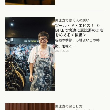
恵比寿で働く人の想い
ツール・ド・エビス！ E-
BIKEで快適に恵比寿のまち
をめぐる＜後編＞
新緑の季節、心地よいこの時
期、趣味と …
2024.06.25
恵比寿の過ごし方