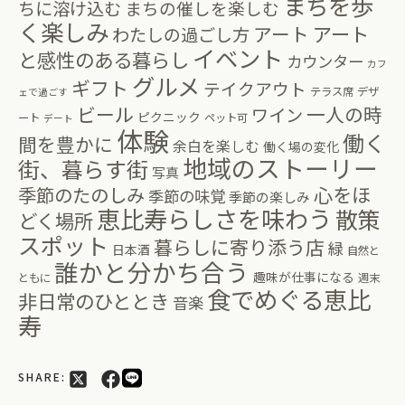
まちを歩
ちに溶け込む
まちの催しを楽しむ
く楽しみ
アート
アート
わたしの過ごし方
イベント
と感性のある暮らし
カウンター
カフ
グルメ
ギフト
テイクアウト
テラス席
デザ
ェで過ごす
ビール
一人の時
ワイン
ピクニック
ート
ペット可
デート
体験
働く
間を豊かに
余白を楽しむ
働く場の変化
地域のストーリー
街、暮らす街
写真
心をほ
季節のたのしみ
季節の味覚
季節の楽しみ
恵比寿らしさを味わう
散策
どく場所
スポット
暮らしに寄り添う店
緑
日本酒
自然と
誰かと分かち合う
趣味が仕事になる
ともに
週末
食でめぐる恵比
非日常のひととき
音楽
寿
SHARE: