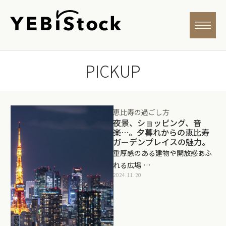
PICKUP
恵比寿の過ごし方
夜景、ショッピング、音
楽…。夕暮れからの恵比寿
ガーデンプレイスの魅力。
重厚感のある建物や開放感あふ
れる広場 …
2024.11.20