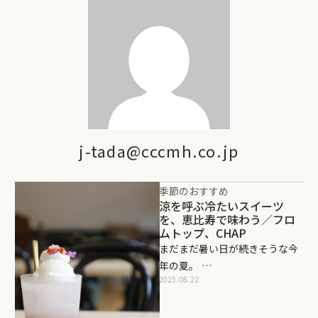
j-tada@cccmh.co.jp
季節のおすすめ
涼を呼ぶ冷たいスイーツ
を、恵比寿で味わう／フロ
ムトップ、CHAP
まだまだ暑い日が続きそうな今
年の夏。 …
2025.08.22