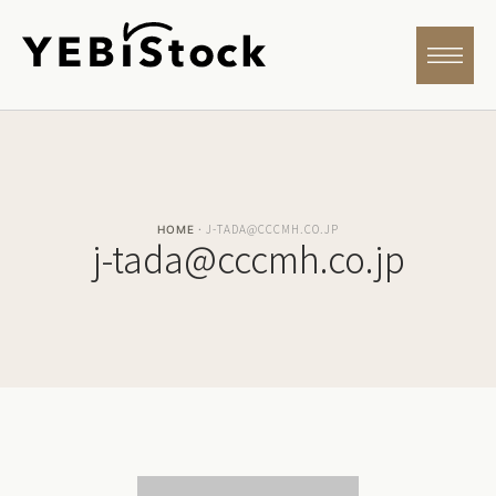
J-TADA@CCCMH.CO.JP
HOME
·
j-tada@cccmh.co.jp