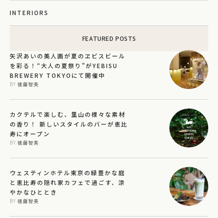
INTERIORS
FEATURED POSTS
矢沢あいの美人画が夏のヱビスビール
を彩る！“大人の夏祭り”がYEBISU
BREWERY TOKYOにて開催中
BY 
後藤智美
カクテルで楽しむ、里山の様々な素材
の香り！ 新しいスタイルのバーが恵比
寿にオープン
BY 
後藤智美
ウェスティンホテル東京の緑豊かな庭
と恵比寿の隠れ家カフェで過ごす、涼
やかなひととき
BY 
後藤智美