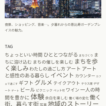
夜景、ショッピング、音楽…。夕暮れからの恵比寿ガーデンプレ
イスの魅力。
TAG
ひととつながる
ちょっといい時間
ま
まちづくり
まちを歩
ちに溶け込む
まちの催しを楽しむ
く楽しみ
アート
アート
わたしの過ごし方
イベント
と感性のある暮らし
カウンター
カフ
グルメ
ギフト
テイクアウト
テラス席
デザ
ェで過ごす
ビール
一人の時
ワイン
ピクニック
ート
ペット可
デート
体験
働く
間を豊かに
余白を楽しむ
働く場の変化
地域のストーリー
街、暮らす街
写真