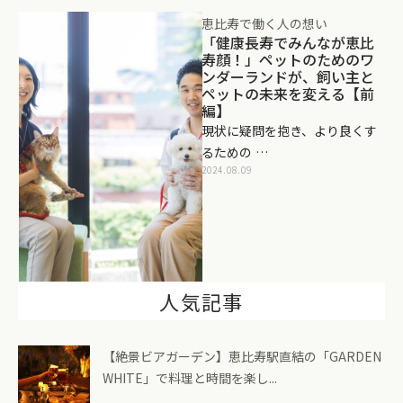
恵比寿で働く人の想い
「健康長寿でみんなが恵比
寿顔！」ペットのためのワ
ンダーランドが、飼い主と
ペットの未来を変える【前
編】
現状に疑問を抱き、より良くす
るための …
2024.08.09
人気記事
【絶景ビアガーデン】恵比寿駅直結の「GARDEN
WHITE」で料理と時間を楽し...