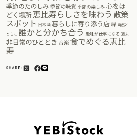
心をほ
季節のたのしみ
季節の味覚
季節の楽しみ
恵比寿らしさを味わう
散策
どく場所
スポット
暮らしに寄り添う店
緑
日本酒
自然と
誰かと分かち合う
趣味が仕事になる
ともに
週末
食でめぐる恵比
非日常のひととき
音楽
寿
SHARE: