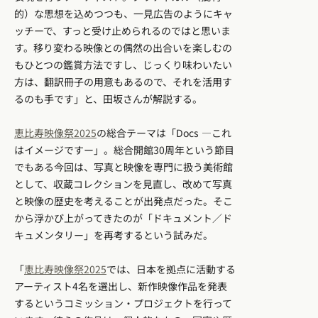
的）な思想を込めつつも、一見広告のようにキャ
ッチーで、すっと受け止められるのではと思いま
す。移り変わる映像との偶然の出合いを楽しむの
もひとつの鑑賞方法ですし、じっくり味わいたい
方は、翻訳冊子の用意もあるので、それを活用す
るのも手です」と、田坂さんが解説する。
恵比寿映像祭2025
の総合テーマは「Docs ―これ
はイメージですー」。総合開館30周年という節目
でもある今回は、写真と映像を専門に扱う美術館
として、収蔵コレクションを見直し、改めて写真
と映像の歴史を考えることが出発点だった。そこ
から浮かび上がってきたのが「ドキュメント／ド
キュメンタリー」を再考するという試みだ。
「
恵比寿映像祭2025
では、日本を拠点に活動する
アーティスト4名を選出し、新作映像作品を発表
するというコミッション・プロジェクトを行って