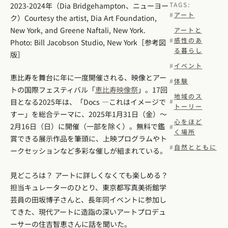
TAGS:
2023-2024年（Dia Bridgehampton、ニューヨー
アート
ク）Courtesy the artist, Dia Art Foundation,
New York, and Greene Naftali, New York.
アートと
感性のあ
Photo: Bill Jacobson Studio, New York［参考図
る暮らし
版］
イベント
恵比寿を舞台に年に一度開催される、映像とアー
体験
トの国際フェスティバル「
恵比寿映像祭
」。17回
地域のス
目となる2025年は、「Docs ―これはイメージで
トーリー
すー」を総合テーマに、2025年1月31日（金）〜
心をほど
2月16日（日）に開催（一部を除く）。無料で鑑
く場所
賞できる展示作品を筆頭に、上映プログラムやト
自然とともに
ークセッションなど多彩な催しが組まれている。
見どころは？ アートに詳しくなくても楽しめる？
担当キュレーターのひとり、東京都写真美術館学
芸員の田坂博子さんと、長年同イベントに参加し
てきた、現代アートに造詣の深いアートプロデュ
ーサーの住吉智恵さんに話を聞いた。