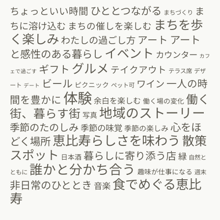
ひととつながる
ちょっといい時間
ま
まちづくり
まちを歩
ちに溶け込む
まちの催しを楽しむ
く楽しみ
アート
アート
わたしの過ごし方
イベント
と感性のある暮らし
カウンター
カフ
グルメ
ギフト
テイクアウト
テラス席
デザ
ェで過ごす
ビール
一人の時
ワイン
ピクニック
ート
ペット可
デート
体験
働く
間を豊かに
余白を楽しむ
働く場の変化
地域のストーリー
街、暮らす街
写真
心をほ
季節のたのしみ
季節の味覚
季節の楽しみ
恵比寿らしさを味わう
散策
どく場所
スポット
暮らしに寄り添う店
緑
日本酒
自然と
誰かと分かち合う
趣味が仕事になる
ともに
週末
食でめぐる恵比
非日常のひととき
音楽
寿