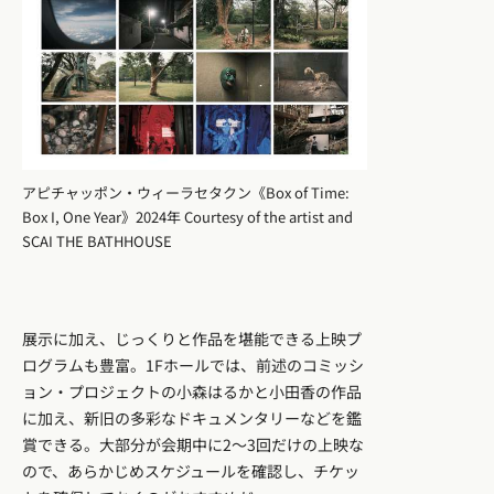
アピチャッポン・ウィーラセタクン《Box of Time:
Box I, One Year》2024年 Courtesy of the artist and
SCAI THE BATHHOUSE
展示に加え、じっくりと作品を堪能できる上映プ
ログラムも豊富。1Fホールでは、前述のコミッシ
ョン・プロジェクトの小森はるかと小田香の作品
に加え、新旧の多彩なドキュメンタリーなどを鑑
賞できる。大部分が会期中に2〜3回だけの上映な
ので、あらかじめスケジュールを確認し、チケッ